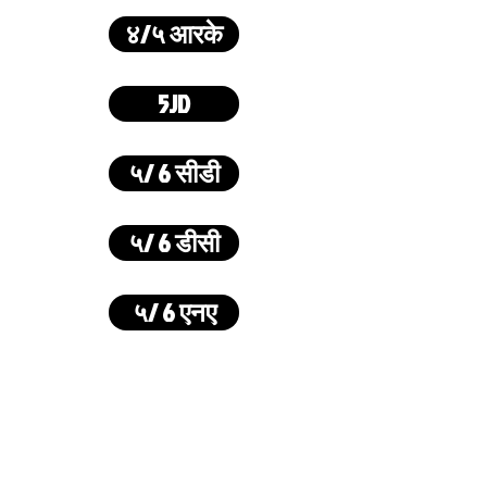
४/५ आरके
5JD
५/ 6 सीडी
५/ 6 डीसी
५/ 6 एनए