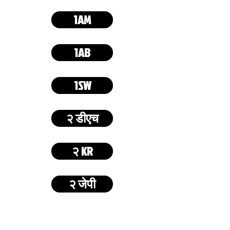
1AM
1AB
1SW
२ डीएच
२ KR
२ जेपी
मुख्य चरण दुई