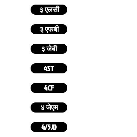
३ एलसी
३ एफबी
३ जेबी
4ST
4CF
४ जेएम
4/5JD