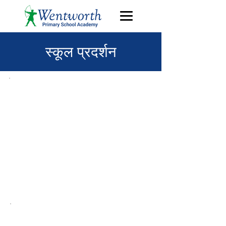
स्कूल प्रदर्शन
अफस्टेड
स्कूल को सबैभन्दा भर्खरको
निरीक्षण नोभेम्बर 2017 मा थियो।
स्कूल "राम्रो" को न्याय भएको
थियो सबै क्षेत्रमा। यो निरीक्षण
रिपोर्ट पढ्न क्लिक गर्नुहोस्।
विद्यालय तुलना