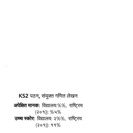
सरकार को स्कूल तुलना साइट मा
स्कूल तुलना गर्न को लागी क्लिक
गर्नुहोस्।
वैधानिक मूल्यांकन 2019-
20
KS2 पठन, संयुक्त गणित लेखन
अपेक्षित मानक:
विद्यालय:%%,
राष्ट्रिय
(२०१)): %५%
उच्च स्कोर:
विद्यालय: २%%,
राष्ट्रिय
(२०१)): ११%