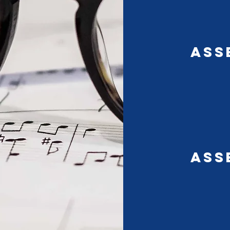
Ass
Ass