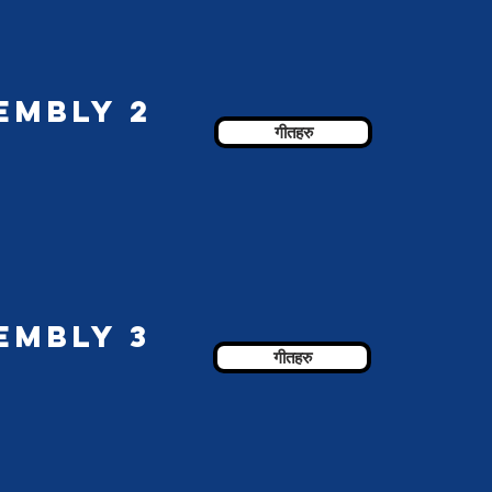
embly 2
गीतहरु
embly 3
गीतहरु