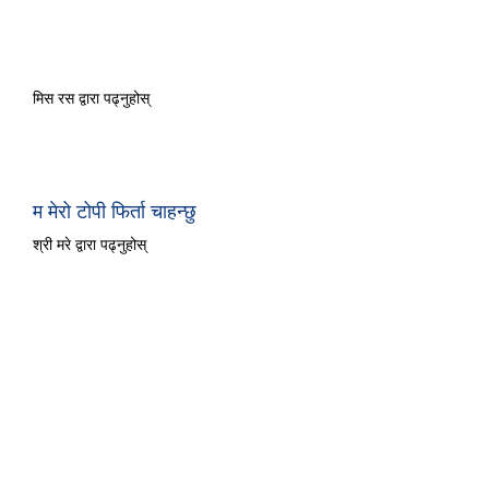
हामी भालुको शिकारमा जाँदैछौं
मिस रस द्वारा पढ्नुहोस्
म मेरो टोपी फिर्ता चाहन्छु
श्री मरे द्वारा पढ्नुहोस्
के लेडीबर्ड सुन्नुभयो
मिस हिल द्वारा पढ्नुहोस्